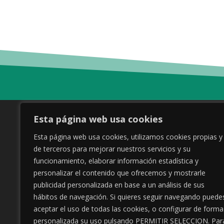
Esta página web usa cookies
COP Ponferrada (Centro
Esta página web usa cookies, utilizamos cookies propias y
Oposiciones Policiales)
de terceros para mejorar nuestros servicios y su
funcionamiento, elaborar información estadística y
Calle Real, 40
24402 Ponferrada
personalizar el contenido que ofrecemos y mostrarle
Correo: info@copponferrada.es
publicidad personalizada en base a un análisis de sus
Tel: 987 83 12 83
hábitos de navegación. Si quieres seguir navegando puede
aceptar el uso de todas las cookies, o configurar de forma
Horario L-V 10:00 a 13:00 / 16:00 a
personalizada su uso pulsando PERMITIR SELECCION. Par