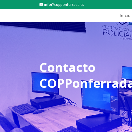
info@copponferrada.es
Inicio
Contacto
COPPonferrad