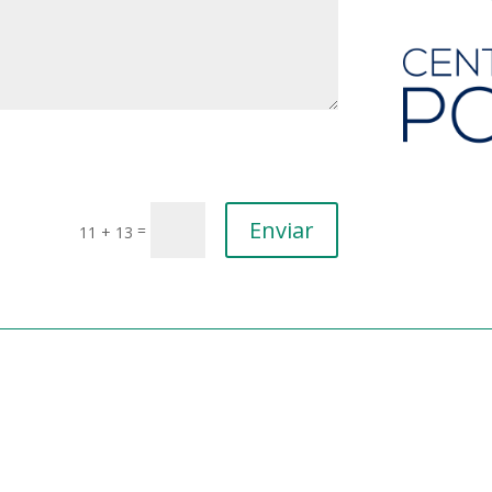
Enviar
=
11 + 13